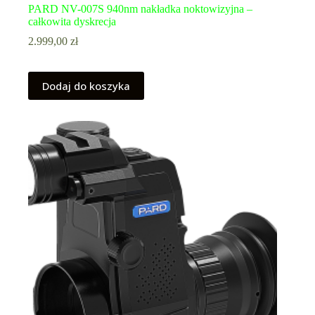
PARD NV-007S 940nm nakładka noktowizyjna –
całkowita dyskrecja
2.999,00
zł
Dodaj do koszyka