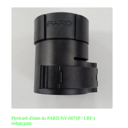
Pierścień 45mm do PARD NV-007SP / LRF z
redukcjami