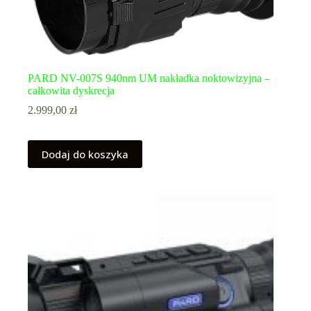
PARD NV-007S 940nm UM nakładka noktowizyjna –
całkowita dyskrecja
2.999,00
zł
Dodaj do koszyka