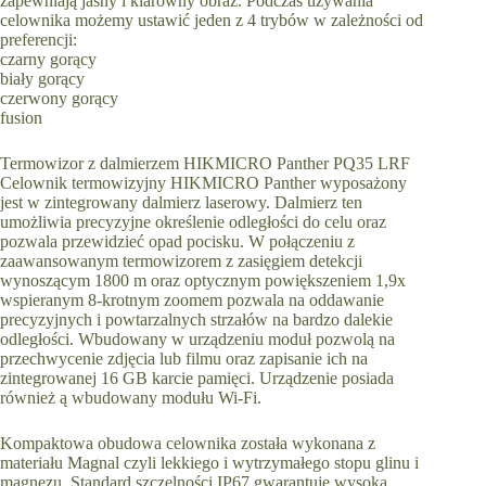
zapewniają jasny i klarowny obraz. Podczas używania
celownika możemy ustawić jeden z 4 trybów w zależności od
preferencji:
czarny gorący
biały gorący
czerwony gorący
fusion
Termowizor z dalmierzem HIKMICRO Panther PQ35 LRF
Celownik termowizyjny HIKMICRO Panther wyposażony
jest w zintegrowany dalmierz laserowy. Dalmierz ten
umożliwia precyzyjne określenie odległości do celu oraz
pozwala przewidzieć opad pocisku. W połączeniu z
zaawansowanym termowizorem z zasięgiem detekcji
wynoszącym 1800 m oraz optycznym powiększeniem 1,9x
wspieranym 8-krotnym zoomem pozwala na oddawanie
precyzyjnych i powtarzalnych strzałów na bardzo dalekie
odległości. Wbudowany w urządzeniu moduł pozwolą na
przechwycenie zdjęcia lub filmu oraz zapisanie ich na
zintegrowanej 16 GB karcie pamięci. Urządzenie posiada
również ą wbudowany modułu Wi-Fi.
Kompaktowa obudowa celownika została wykonana z
materiału Magnal czyli lekkiego i wytrzymałego stopu glinu i
magnezu. Standard szczelności IP67 gwarantuje wysoką