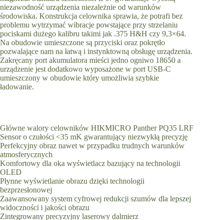
niezawodność urządzenia niezależnie od warunków
środowiska. Konstrukcja celownika sprawia, że potrafi bez
problemu wytrzymać wibracje powstające przy strzelaniu
pociskami dużego kalibru takimi jak .375 H&H czy 9,3×64.
Na obudowie umieszczone są przyciski oraz pokrętło
pozwalające nam na łatwą i instynktowną obsługę urządzenia.
Zakręcany port akumulatora mieści jedno ogniwo 18650 a
urządzenie jest dodatkowo wyposażone w port USB-C
umieszczony w obudowie który umożliwia szybkie
ładowanie.
Główne walory celowników HIKMICRO Panther PQ35 LRF
Sensor o czułości <35 mK gwarantujący niezwykłą precyzję
Perfekcyjny obraz nawet w przypadku trudnych warunków
atmosferycznych
Komfortowy dla oka wyświetlacz bazujący na technologii
OLED
Płynne wyświetlanie obrazu dzięki technologii
bezprzesłonowej
Zaawansowany system cyfrowej redukcji szumów dla lepszej
widoczności i jakości obrazu
Zintegrowany precyzyjny laserowy dalmierz