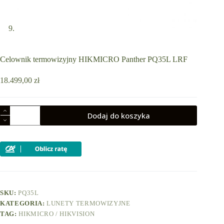
Celownik termowizyjny HIKMICRO Panther PQ35L LRF
18.499,00
zł
ilość
Dodaj do koszyka
Celownik
termowizyjny
HIKMICRO
Panther
PQ35L
LRF
SKU:
PQ35L
KATEGORIA:
LUNETY TERMOWIZYJNE
TAG:
HIKMICRO / HIKVISION