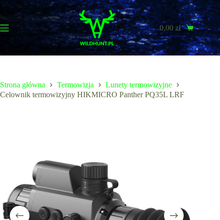
Przejdź
do
treści
0,00
zł
Koszyk
Strona główna
Termowizja
Lunety termowizyjne
Celownik termowizyjny HIKMICRO Panther PQ35L LRF