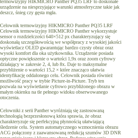
termowizyjny HIKMICRO Panther PQ35 LRF to doskonałe
urządzenie na niesprzyjające warunki atmosferyczne takie jak
deszcz, śnieg czy gęsta mgła.
Celownik termowizyjny HIKMICRO Panther PQ35 LRF
Celownik termowizyjny HIKMICRO Panther wykorzystuje
sensor o rozdzielczości 640×512 px charakteryzujący się
doskonałą szczegółowością we współpracy z wysokiej jakości
wyświetlacz OLED gwarantując bardzo czysty obraz oraz
wysoki komfort dla oka użytkownika. Urządzenie posiada
optyczne powiększenie o wartości 1,9x oraz zoom cyfrowy
działający w zakresie 2, 4, lub 8x. Daje to maksymalne
przybliżenie o wartości 15,2 × które znacząco ułatwia
identyfikację oddalonego celu. Celownik posiada również
możliwość pracy w trybie Picture-in-Picture. Tryb ten
pozwala na wyświetlanie cyfrowo przybliżonego obrazu w
małym okienku na tle pełnego widoku obserwowanego
otoczenia.
Celowniki z serii Panther wyróżniają się zastosowaną
technologią bezprzesłonową która sprawia, że obraz
charakteryzuje się perfekcyjną płynnością ułatwiającą
śledzenie celu. System automatycznego wzmocnienia obrazu
ACG połączony z zaawansowaną redukcją szumów 3D DNR