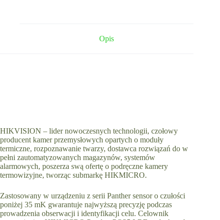
Opis
HIKVISION – lider nowoczesnych technologii, czołowy
producent kamer przemysłowych opartych o moduły
termiczne, rozpoznawanie twarzy, dostawca rozwiązań do w
pełni zautomatyzowanych magazynów, systemów
alarmowych, poszerza swą ofertę o podręczne kamery
termowizyjne, tworząc submarkę HIKMICRO.
Zastosowany w urządzeniu z serii Panther sensor o czułości
poniżej 35 mK gwarantuje najwyższą precyzję podczas
prowadzenia obserwacji i identyfikacji celu. Celownik