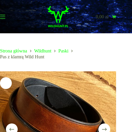
Przejdź
do
treści
0,00
zł
Koszyk
Strona główna
Wildhunt
Paski
Pas z klamrą Wild Hunt