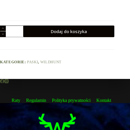
ilość
Dodaj do koszyka
Pas
z
klamrą
Wild
Hunt
KATEGORIE:
PASKI
,
WILDHUNT
Raty
Regulamin
Polityka prywatności
Kontakt