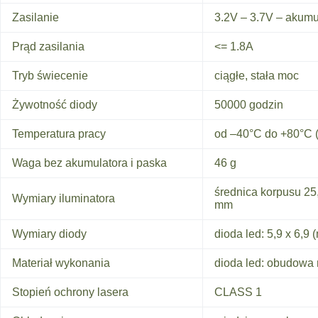
Zasilanie
3.2V – 3.7V – akumu
Prąd zasilania
<= 1.8A
Tryb świecenie
ciągłe, stała moc
Żywotność diody
50000 godzin
Temperatura pracy
od –40°C do +80°C 
Waga bez akumulatora i paska
46 g
średnica korpusu 25
Wymiary iluminatora
mm
Wymiary diody
dioda led: 5,9 x 6,9
Materiał wykonania
dioda led: obudowa 
Stopień ochrony lasera
CLASS 1