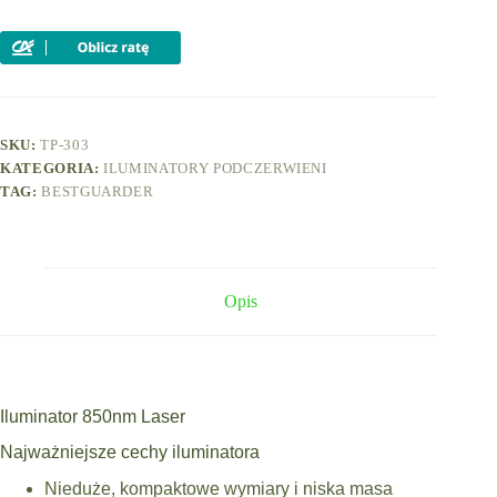
IR
SI-
850L
SKU:
TP-303
KATEGORIA:
ILUMINATORY PODCZERWIENI
TAG:
BESTGUARDER
Opis
Iluminator 850nm Laser
Najważniejsze cechy iluminatora
Nieduże, kompaktowe wymiary i niska masa