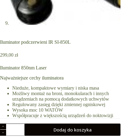
Iluminator podczerwieni IR SI-850L
299,00
zł
Iluminator 850nm Laser
Najważniejsze cechy iluminatora
Nieduże, kompaktowe wymiary i niska masa
Możliwy montaż na broni, monokularach i innych
urządzeniach na pomocą dodatkowych uchwytów
Regulowany zasięg dzięki zmiennej ogniskowej
Wysoka moc 10 WATÓW
Współpracuje z większością urządzeń do noktowizji
ilość
Dodaj do koszyka
Iluminator
podczerwieni