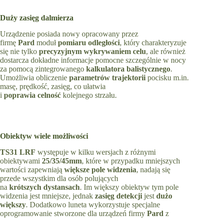
Duży zasięg dalmierza
Urządzenie posiada nowy opracowany przez
firmę
Pard
moduł
pomiaru
odległości
, który charakteryzuje
się nie tylko
precyzyjnym wykrywaniem celu
, ale również
dostarcza dokładne informacje pomocne szczególnie w nocy
za pomocą zintegrowanego
kalkulatora
balistycznego
.
Umożliwia obliczenie
parametrów
trajektorii
pocisku m.in.
masę, prędkość, zasięg, co ułatwia
i
poprawia
celność
kolejnego strzału.
Obiektyw wiele możliwości
TS31 LRF
występuje w kilku wersjach z różnymi
obiektywami
25/35/45mm
, które w przypadku mniejszych
wartości zapewniają
większe
pole
widzenia
, nadają się
przede wszystkim dla osób polujących
na
krótszych
dystansach
. Im większy obiektyw tym pole
widzenia jest mniejsze, jednak
zasięg
detekcji
jest
dużo
większy
. Dodatkowo luneta wykorzystuje specjalne
oprogramowanie stworzone dla urządzeń firmy
Pard
z