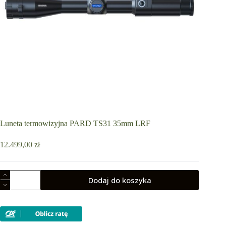
Luneta termowizyjna PARD TS31 35mm LRF
12.499,00
zł
ilość
Dodaj do koszyka
Luneta
termowizyjna
PARD
TS31
35mm
LRF