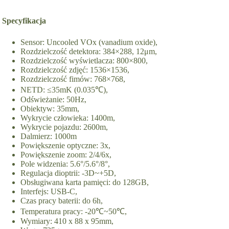
Specyfikacja
Sensor: Uncooled VOx (vanadium oxide),
Rozdzielczość detektora: 384×288, 12μm,
Rozdzielczość wyświetlacza: 800×800,
Rozdzielczość zdjęć: 1536×1536,
Rozdzielczość fimów: 768×768,
NETD: ≤35mK (0.035℃),
Odświeżanie: 50Hz,
Obiektyw: 35mm,
Wykrycie człowieka: 1400m,
Wykrycie pojazdu: 2600m,
Dalmierz: 1000m
Powiększenie optyczne: 3x,
Powiększenie zoom: 2/4/6x,
Pole widzenia: 5.6°/5.6°/8°,
Regulacja dioptrii: -3D~+5D,
Obsługiwana karta pamięci: do 128GB,
Interfejs: USB-C,
Czas pracy baterii: do 6h,
Temperatura pracy: -20℃~50℃,
Wymiary: 410 x 88 x 95mm,