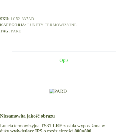
SKU:
1C52-337AD
KATEGORIA:
LUNETY TERMOWIZYJNE
TAG:
PARD
Opis
Niesamowita jakość obrazu
Luneta termowizyjna
TS31
LRF
została wyposażona w
duży
wyświetlacz
IPS
o rozdzielczości
800×800
,