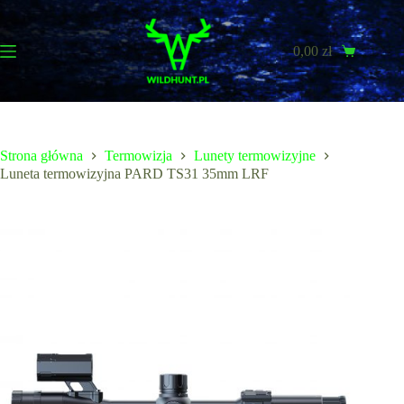
Przejdź
do
treści
0,00
zł
Koszyk
Strona główna
Termowizja
Lunety termowizyjne
Luneta termowizyjna PARD TS31 35mm LRF