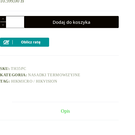
10.599,00
zł
ilość
Dodaj do koszyka
Nasadka
termowizyjna
termowizor
HIKMICRO
THUNDER
TH35PC
SKU:
TH35PC
KATEGORIA:
NASADKI TERMOWIZYJNE
TAG:
HIKMICRO / HIKVISION
Opis