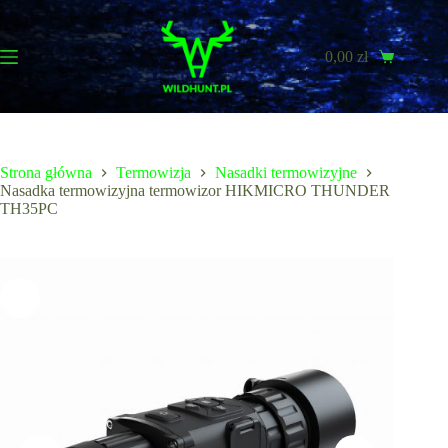
Przejdź
do
treści
0,00
zł
Koszyk
Strona główna
Termowizja
Nasadki termowizyjne
Nasadka termowizyjna termowizor HIKMICRO THUNDER
TH35PC