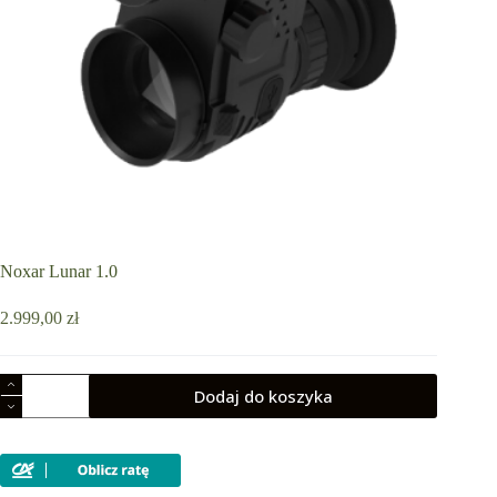
Noxar Lunar 1.0
2.999,00
zł
ilość
Dodaj do koszyka
Noxar
Lunar
1.0