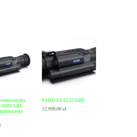
noktowizyjny
PARD SA32-25 LRF
-008S LRF
12.999,00
zł
dalmierzem)
ł