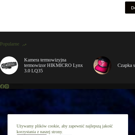
D
Popularne
Kamera termowizyjna
termowizor HIKMICRO Lynx
Czapka s
3.0 LQ35
Używamy plików cookie, aby zapewnić najlepszą jakość
korzystania z naszej strony.