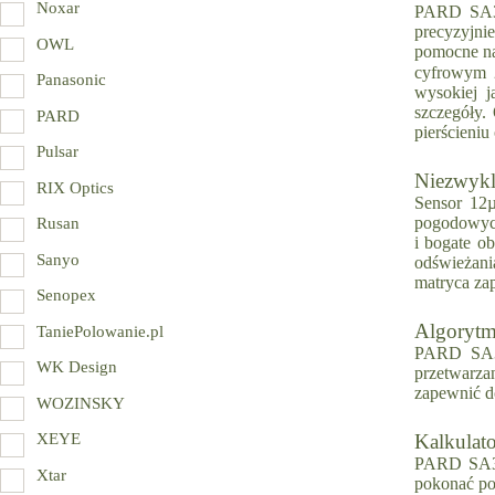
Noxar
PARD SA32
precyzyjni
OWL
pomocne n
cyfrowym 
Panasonic
wysokiej 
szczegóły.
PARD
pierścieniu
Pulsar
Niezwykl
RIX Optics
Sensor 12
pogodowych
Rusan
i bogate ob
Sanyo
odświeżan
matryca zap
Senopex
Algorytm
TaniePolowanie.pl
PARD SA32
WK Design
przetwarza
zapewnić d
WOZINSKY
XEYE
Kalkulato
PARD SA32-
Xtar
pokonać po