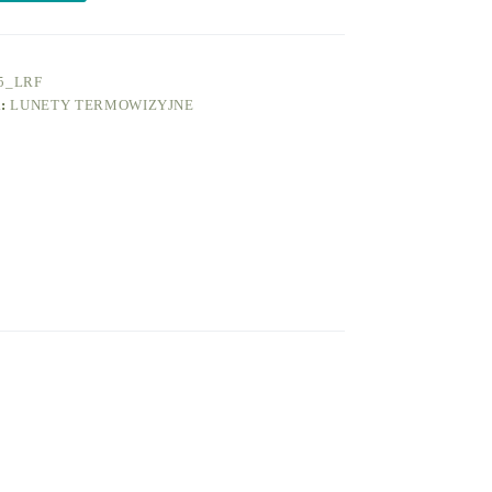
5_LRF
A:
LUNETY TERMOWIZYJNE