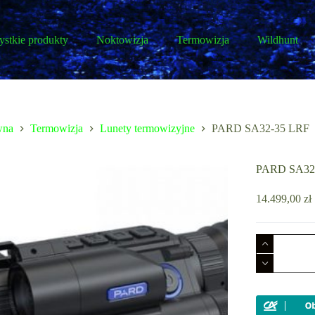
stkie produkty
Noktowizja
Termowizja
Wildhunt
wna
Termowizja
Lunety termowizyjne
PARD SA32-35 LRF
PARD SA32
14.499,00
zł
ilość
PARD
SA32-
35
LRF