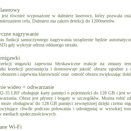
 laserowy
 jest również wyposażone w dalmierz laserowy, który pozwala osi
mierzaniem celu. Dalmierz ma zakres detekcji do 1200metrów.
czne nagrywanie
iu funkcji samoczynnego nagrywania urządzenie będzie automatyc
oSD) gdy wykryje odrzut oddanego strzału.
 migawki
orekcji migawki zapewnia błyskawiczne reakcje na zmiany tempe
iki korekcji przesunięcia i dostosowuje jakość obrazu zgodnie z 
 obrazem i zapewnia klarowność oraz ostrość obrazu zwiększając dok
ie wideo + odtwarzanie
-35 LRF obsługuje karty pamięci o pojemności do 128 GB i jes
warzania. Obraz jest płynny i bogaty w szczegółów. Można robić 
 może obsługiwać do 128 GB pamięci zewnętrznej dzięki czemu nigd
cytujące chwile podczas polowania i udostępniaj w wysokiej rozd
w mediach społecznościowych.
ne Wi-Fi