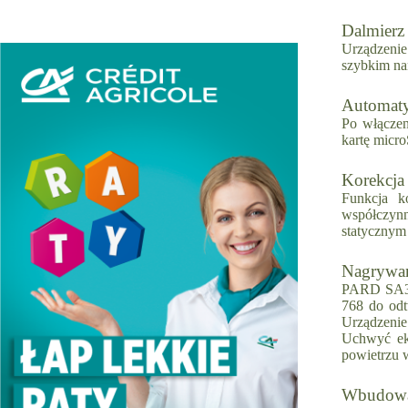
Dalmierz
Urządzenie
szybkim na
Automaty
Po włączen
kartę micr
Korekcja
Funkcja k
współczynn
statycznym
Nagrywan
PARD SA32
768 do odt
Urządzenie
Uchwyć eks
powietrzu 
Wbudowa