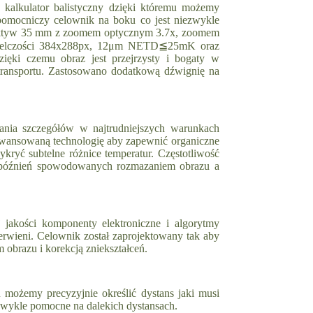
alkulator balistyczny dzięki któremu możemy
ć pomocniczy celownik na boku co jest niezwykle
ektyw 35 mm z zoomem optycznym 3.7x, zoomem
zdzielczości 384x288px, 12μm NETD≦25mK oraz
ęki czemu obraz jest przejrzysty i bogaty w
 transportu. Zastosowano dodatkową dźwignię na
ia szczegółów w najtrudniejszych warunkach
awansowaną technologię aby zapewnić organiczne
ykryć subtelne różnice temperatur. Częstotliwość
opóźnień spowodowanych rozmazaniem obrazu a
akości komponenty elektroniczne i algorytmy
rwieni. Celownik został zaprojektowany tak aby
obrazu i korekcją zniekształceń.
możemy precyzyjnie określić dystans jaki musi
ezwykle pomocne na dalekich dystansach.