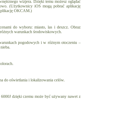
wnętrznego wizjera. Dzięki temu możesz oglądać
dowo. (Użytkownicy iOS mogą pobrać aplikację
 aplikację OKCAM.)
cenami do wyboru: miasto, las i deszcz. Obraz
w różnych warunkach środowiskowych.
 warunkach pogodowych i w różnym otoczeniu –
 nieba.
olorach.
a do oświetlania i lokalizowania celów.
 6000J dzięki czemu może być używany nawet z