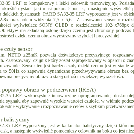
-35 LRF to kompaktowy i lekki celownik termowizyjny. Posiada k
e określić dystans jaki musi pokonać pocisk, a następnie wyświetli
a dalekich dystansach. PARD SA32-35 LRF wyposażony jest w obi
2-8x oraz polem widzenia 7,5 x 5,6°. Zastosowano sensor o ro
jakości wyświetlacz SONY OLED o rozdzielczości 1024x768px dzi
 Obiektyw ma składaną osłonę dzięki czemu jest chroniony podczas
 ostrości dzięki czemu obraz wyostrzymy szybciej i precyzyjniej.
e czuły sensor
µm, NETD ≤25mK pozwala doświadczyć precyzyjnego rozpoznawan
. Zastosowany czujnik który został zaprojektowany w oparciu o za
razowanie. Sensor ten jest bardzo czuły dzięki czemu jest w stanie w
ia to 50Hz co zapewnia dynamiczne przechwytywanie obrazu bez 
ewnia precyzyjny obrazy o stałej ostrości i większej wyrazistości.
 poprawy obrazu w podczerwieni (IREA)
-35 LRF wykorzystuje innowacyjne oprogramowanie, doskonałej j
nia sygnału aby zapewnić wysokie wartości czułości w widmie podcze
okładne wykrywanie i rozpoznawanie celów z szybkim przetwarzaniem 
r balistyczny
35 LRF wyposażony jest w kalkulator balistyczny dzięki któremu 
cisk, a następnie wyświetlić pomocniczy celownik na boku co jest ni