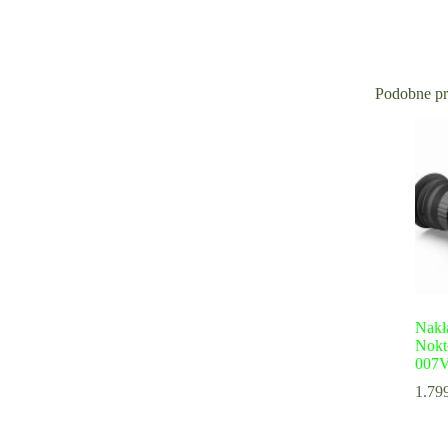
Podobne p
Nakł
Nokt
007
1.79