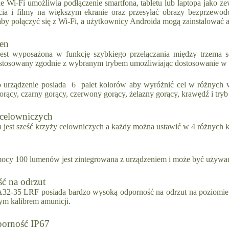
Wi-Fi umożliwia podłączenie smartfona, tabletu lub laptopa jako ze
cia i filmy na większym ekranie oraz przesyłać obrazy bezprzewo
by połączyć się z Wi-Fi, a użytkownicy Androida mogą zainstalować
cen
est wyposażona w funkcję szybkiego przełączania między trzema s
ostosowany zgodnie z wybranym trybem umożliwiając dostosowanie 
urządzenie posiada 6 palet kolorów aby wyróżnić cel w różnych
gorący, czarny gorący, czerwony gorący, żelazny gorący, krawędź i tryb
 celowniczych
 jest sześć krzyży celowniczych a każdy można ustawić w 4 różnych k
mocy 100 lumenów jest zintegrowana z urządzeniem i może być używan
ć na odrzut
-35 LRF posiada bardzo wysoką odporność na odrzut na poziomie
ym kalibrem amunicji.
orność IP67