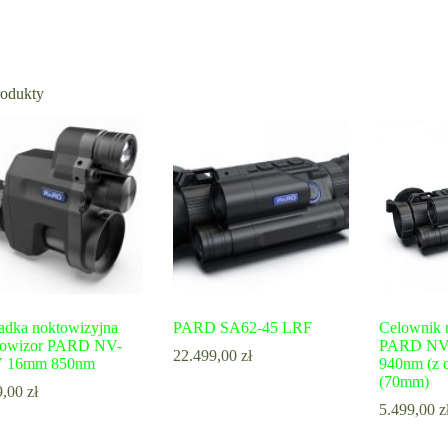
rodukty
adka noktowizyjna
PARD SA62-45 LRF
Celownik 
owizor PARD NV-
PARD NV
22.499,00
zł
V 16mm 850nm
940nm (z 
(70mm)
9,00
zł
5.499,00
z