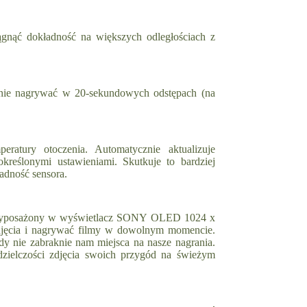
ągnąć dokładność na większych odległościach z
znie nagrywać w 20-sekundowych odstępach (na
ratury otoczenia. Automatycznie aktualizuje
określonymi ustawieniami. Skutkuje to bardziej
ładność sensora.
t wyposażony w wyświetlacz SONY OLED 1024 x
zdjęcia i nagrywać filmy w dowolnym momencie.
y nie zabraknie nam miejsca na nasze nagrania.
zielczości zdjęcia swoich przygód na świeżym