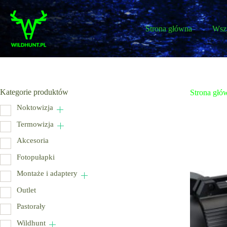
Przejdź
do
treści
Strona główna
Wszy
Kategorie produktów
Strona głó
Noktowizja
Termowizja
Akcesoria
Fotopułapki
Montaże i adaptery
Outlet
Pastorały
Wildhunt