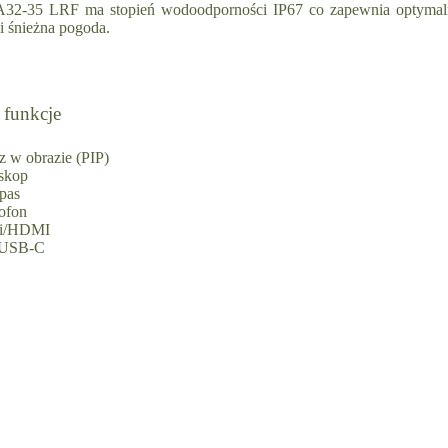
2-35 LRF ma stopień wodoodporności IP67 co zapewnia optymaln
i śnieżna pogoda.
 funkcje
z w obrazie (PIP)
skop
pas
ofon
Fi/HDMI
 USB-C