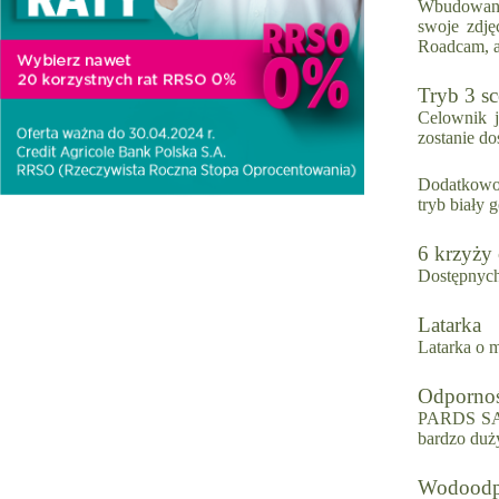
Wbudowane 
swoje zdję
Roadcam, a
Tryb 3 s
Celownik j
zostanie d
Dodatkowo 
tryb biały 
6 krzyży
Dostępnych
Latarka
Latarka o 
Odpornoś
PARDS SA32
bardzo duż
Wodoodp