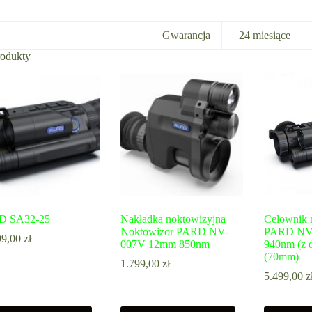
Gwarancja
24 miesiące
rodukty
D SA32-25
Nakładka noktowizyjna
Celownik 
Noktowizor PARD NV-
PARD NV
99,00
zł
007V 12mm 850nm
940nm (z 
(70mm)
1.799,00
zł
5.499,00
z