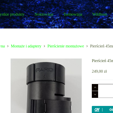
stkie produkty
Noktowizja
Termowizja
Wildhunt
wna
Montaże i adaptery
Pierścienie montażowe
Pierścień 45
Pierścień 4
249,00
zł
ilość
Pierścień
45mm
do
PARD
NV-
007SP