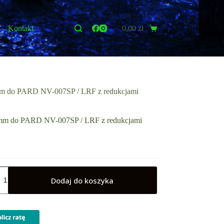
Kontakt
0,00
zł
Koszyk
mm do PARD NV-007SP / LRF z redukcjami
5mm do PARD NV-007SP / LRF z redukcjami
Dodaj do koszyka