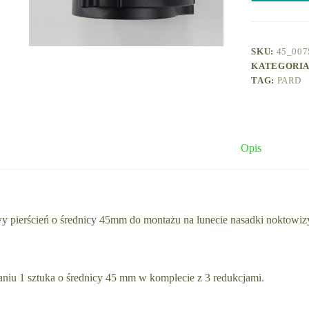
/
LRF
z
redukcjami
SKU:
45_00
KATEGORI
TAG:
PARD
Opis
y pierścień o średnicy 45mm do montażu na lunecie nasadki nokto
iu 1 sztuka o średnicy 45 mm w komplecie z 3 redukcjami.