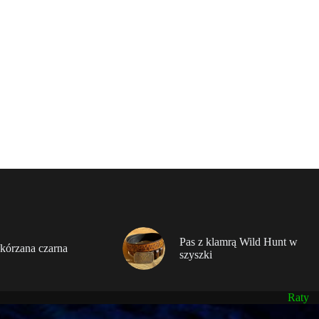
Pas z klamrą Wild Hunt w
kórzana czarna
szyszki
Raty