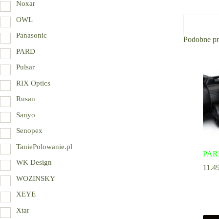
Noxar
OWL
Panasonic
Podobne p
PARD
Pulsar
RIX Optics
Rusan
Sanyo
Senopex
TaniePolowanie.pl
PAR
WK Design
11.4
WOZINSKY
XEYE
Xtar