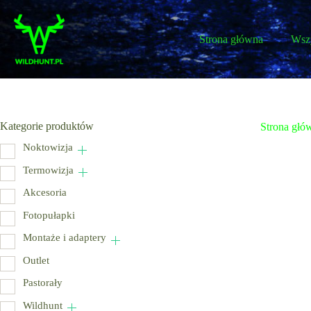
Przejdź
do
treści
Strona główna
Wszy
Kategorie produktów
Strona głó
Noktowizja
Termowizja
Akcesoria
Fotopułapki
Montaże i adaptery
Outlet
Pastorały
Wildhunt