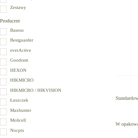
Zestawy
Producent
Baseus
Bestguarder
everActive
Goodram
HEXON
HIKMICRO
HIKMICRO / HIKVISION
Standardow
Łuszczek
Maxhunter
Molicell
W opakowan
Nocpix