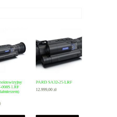
noktowizyjny
PARD SA32-25 LRF
-008S LRF
12.999,00
zł
dalmierzem)
ł