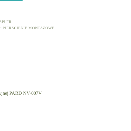
7SPLFR
A:
PIERŚCIENIE MONTAŻOWE
wizyjnej PARD NV-007V