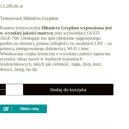
13.299,00
zł
Termowizor Hikmicro Gryphon
Kamera termowizyjna
Hikmicro Gryphon
wyposażona jest
w wysokiej jakości matrycę
oraz wyświetlacz OLED
1024×768. Obsługuje hot spot (śledzenie najgorętszego
punktu na obrazie), pomiar odległości (w modelach LRF – za
pomocą zintegrowanego dalmierza), Wi-Fi i inne.
Wbudowana czujka termiczna o wysokiej czułości zapewnia
wyraźny obraz nawet w trudnych warunkach
środowiskowych, takich jak ciemność, mgła, dym, kurz,
deszcz, śnieg, las itp.
ilość
Dodaj do koszyka
Termowizor
obserwacyjny
HIKMICRO
Gryphon
GQ35
kamera
termowizyjna
-