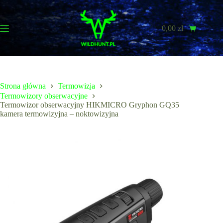
Przejdź
do
treści
0,00
zł
Koszyk
Strona główna
Termowizja
Termowizory obserwacyjne
Termowizor obserwacyjny HIKMICRO Gryphon GQ35
kamera termowizyjna – noktowizyjna