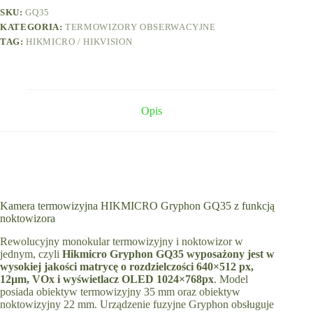
noktowizyjna
SKU:
GQ35
KATEGORIA:
TERMOWIZORY OBSERWACYJNE
TAG:
HIKMICRO / HIKVISION
Opis
Kamera termowizyjna HIKMICRO Gryphon GQ35 z funkcją
noktowizora
Rewolucyjny monokular termowizyjny i noktowizor w
jednym, czyli
Hikmicro Gryphon GQ35 wyposażony jest w
wysokiej jakości matrycę o rozdzielczości 640×512 px,
12µm, VOx i wyświetlacz OLED 1024×768px
. Model
posiada obiektyw termowizyjny 35 mm oraz obiektyw
noktowizyjny 22 mm. Urządzenie fuzyjne Gryphon obsługuje