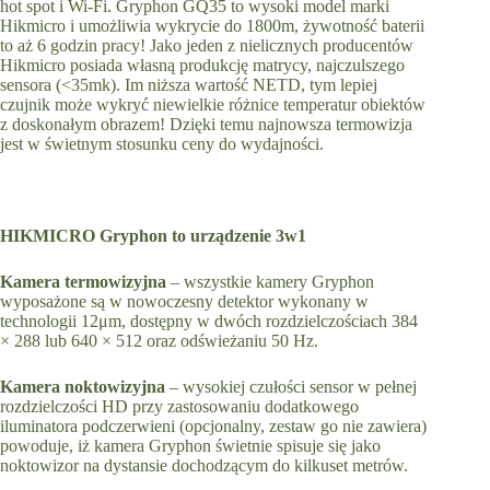
hot spot i Wi-Fi. Gryphon GQ35 to wysoki model marki
Hikmicro i umożliwia wykrycie do 1800m, żywotność baterii
to aż 6 godzin pracy! Jako jeden z nielicznych producentów
Hikmicro posiada własną produkcję matrycy, najczulszego
sensora (<35mk). Im niższa wartość NETD, tym lepiej
czujnik może wykryć niewielkie różnice temperatur obiektów
z doskonałym obrazem! Dzięki temu najnowsza termowizja
jest w świetnym stosunku ceny do wydajności.
HIKMICRO Gryphon to urządzenie 3w1
Kamera termowizyjna
– wszystkie kamery Gryphon
wyposażone są w nowoczesny detektor wykonany w
technologii 12μm, dostępny w dwóch rozdzielczościach 384
× 288 lub 640 × 512 oraz odświeżaniu 50 Hz.
Kamera noktowizyjna
– wysokiej czułości sensor w pełnej
rozdzielczości HD przy zastosowaniu dodatkowego
iluminatora podczerwieni (opcjonalny, zestaw go nie zawiera)
powoduje, iż kamera Gryphon świetnie spisuje się jako
noktowizor na dystansie dochodzącym do kilkuset metrów.