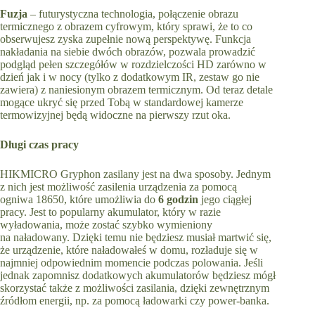
Fuzja
– futurystyczna technologia, połączenie obrazu
termicznego z obrazem cyfrowym, który sprawi, że to co
obserwujesz zyska zupełnie nową perspektywę. Funkcja
nakładania na siebie dwóch obrazów, pozwala prowadzić
podgląd pełen szczegółów w rozdzielczości HD zarówno w
dzień jak i w nocy (tylko z dodatkowym IR, zestaw go nie
zawiera) z naniesionym obrazem termicznym. Od teraz detale
mogące ukryć się przed Tobą w standardowej kamerze
termowizyjnej będą widoczne na pierwszy rzut oka.
Długi czas pracy
HIKMICRO Gryphon zasilany jest na dwa sposoby. Jednym
z nich jest możliwość zasilenia urządzenia za pomocą
ogniwa 18650, które umożliwia do
6 godzin
jego ciągłej
pracy. Jest to popularny akumulator, który w razie
wyładowania, może zostać szybko wymieniony
na naładowany. Dzięki temu nie będziesz musiał martwić się,
że urządzenie, które naładowałeś w domu, rozładuje się w
najmniej odpowiednim momencie podczas polowania. Jeśli
jednak zapomnisz dodatkowych akumulatorów będziesz mógł
skorzystać także z możliwości zasilania, dzięki zewnętrznym
źródłom energii, np. za pomocą ładowarki czy power-banka.