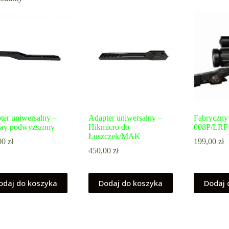
ter uniwersalny –
Adapter uniwersalny –
Fabryczn
Ray podwyższony
Hikmicro do
008P/LRF 
Łuszczek/MAK
00
zł
199,00
zł
450,00
zł
odaj do koszyka
Dodaj do koszyka
Dodaj 