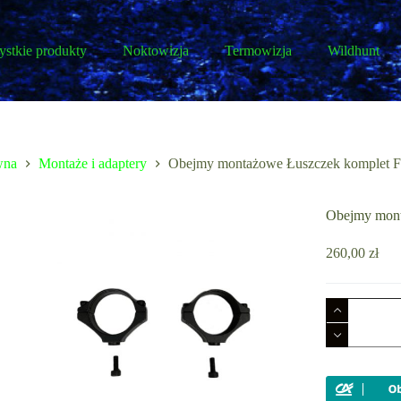
stkie produkty
Noktowizja
Termowizja
Wildhunt
wna
Montaże i adaptery
Obejmy montażowe Łuszczek komplet F
Obejmy mont
260,00
zł
ilość
Obejmy
montażowe
Łuszczek
komplet
Fi30