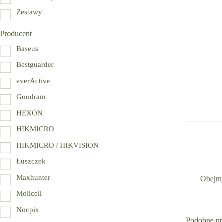
Zestawy
Producent
Baseus
Bestguarder
everActive
Goodram
HEXON
HIKMICRO
HIKMICRO / HIKVISION
Łuszczek
Maxhunter
Obejm
Molicell
Nocpix
Podobne p