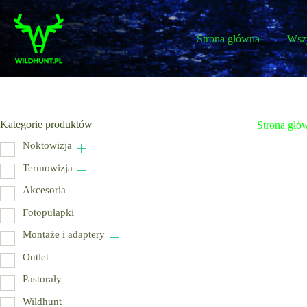
Przejdź
do
treści
Strona główna
Wszy
Kategorie produktów
Strona głó
Noktowizja
Termowizja
Akcesoria
Fotopułapki
Montaże i adaptery
Outlet
Pastorały
Wildhunt