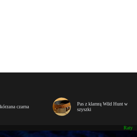
Pas z klamrą Wild Hunt w
kórzana czarna
szyszki
Raty