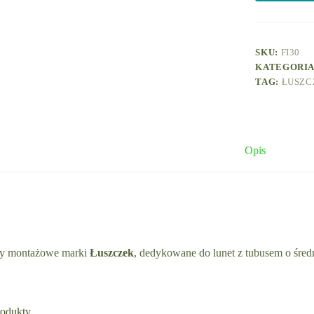
SKU:
FI30
KATEGORI
TAG:
ŁUSZC
Opis
y montażowe marki
Łuszczek
, dedykowane do lunet z tubusem o śre
rodukty