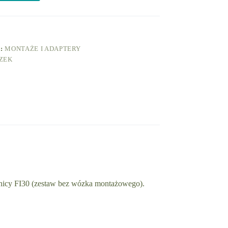
A:
MONTAŻE I ADAPTERY
ZEK
dnicy FI30 (zestaw bez wózka montażowego).