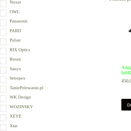
Noxar
OWL
Panasonic
PARD
Pulsar
RIX Optics
Rusan
Adap
Sanyo
Infi
Senopex
450,
TaniePolowanie.pl
WK Design
D
WOZINSKY
XEYE
Xtar